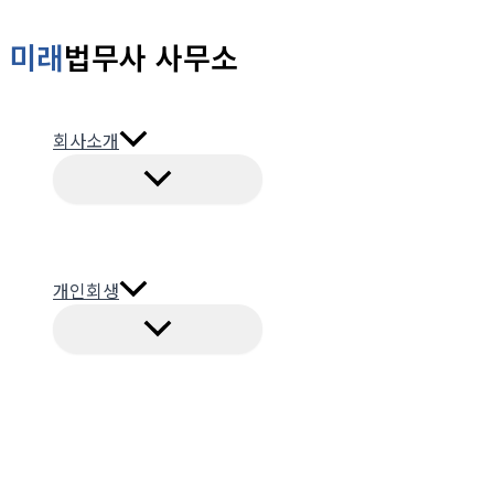
콘
미래
법무사 사무소
텐
츠
로
회사소개
건
너
뛰
기
개인회생