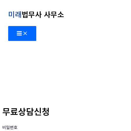
콘
미래
법무사 사무소
텐
츠
로
건
너
뛰
기
무료상담신청
비밀번호