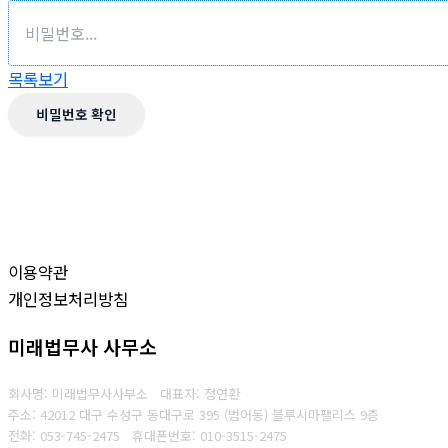
목록보기
비밀번호 확인
이용약관
개인정보처리방침
미래법무사 사무소
회사명: 미래법무사사부소 대표자: 정연환
주소: 42012 대구 수성구 동대구로 395 (범어동) 블루시마팰리스 9층
전화: 053-745-2475
휴대폰번호: 010-3515-2475