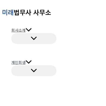
콘
미래
법무사 사무소
텐
츠
로
회사소개
건
너
뛰
기
개인회생